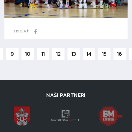
ZDIEĽAŤ
9
10
11
12
13
14
15
16
NAŠI PARTNERI