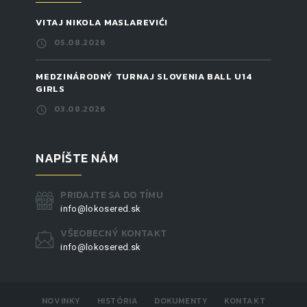
VITAJ NIKOLA MASLAREVIĆ!
05.08.2026
MEDZINÁRODNÝ TURNAJ SLOVENIA BALL U14
GIRLS
03.08.2026
NAPÍŠTE NÁM
PRIDAJTE SA DO TÍMU
info@lokosered.sk
VŠEOBECNÝ KONTAKT
info@lokosered.sk
NOVINKY
HISTÓRIA
DOKUMENTY
KONTAKT