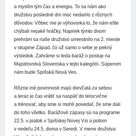
a myslím tým čas a energiu. To sa nám ako
družstvu posledné dni moc nedarilo z rôznych
dôvodov. Vôbec nie je výhovorka to, že nám ešte
chýbali nejaké hráčky. Napriek týmto dvom
prehrám sa naše družstvo umiestnilo na 2. mieste
v skupine Západ, čo už samo o sebe je pekný
výsledok. Zahráme si teda baráž o postup na
Majstrovstvá Slovenska v tejto kategórii. Súperom
nám bude Spišská Nová Ves.
Rôzne iné povinnosti majú dievčatá za sebou
a teraz je čas vrátiť sa naspäť do telocvične
a trénovať, aby sme si mohli povedať, že sme dali
do toho všetko. Barážové zápasy sú na programe
22.5. v piatok v Spišskej Novej Vsi a potom
v nedeľu 24.5. doma v Seredi. V mene družstva