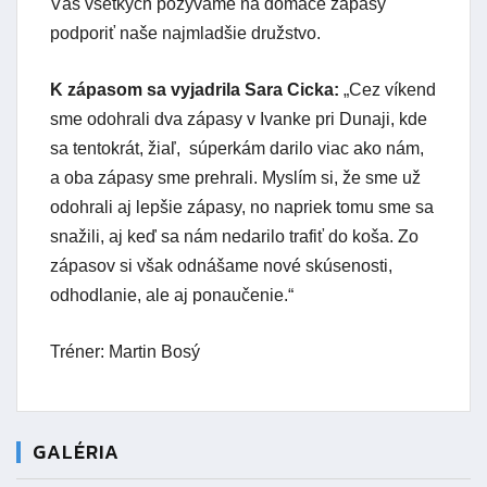
Vás všetkých pozývame na domáce zápasy
podporiť naše najmladšie družstvo.
K zápasom sa vyjadrila Sara Cicka:
„Cez víkend
sme odohrali dva zápasy v Ivanke pri Dunaji, kde
sa tentokrát, žiaľ, súperkám darilo viac ako nám,
a oba zápasy sme prehrali. Myslím si, že sme už
odohrali aj lepšie zápasy, no napriek tomu sme sa
snažili, aj keď sa nám nedarilo trafiť do koša. Zo
zápasov si však odnášame nové skúsenosti,
odhodlanie, ale aj ponaučenie.“
Tréner: Martin Bosý
GALÉRIA