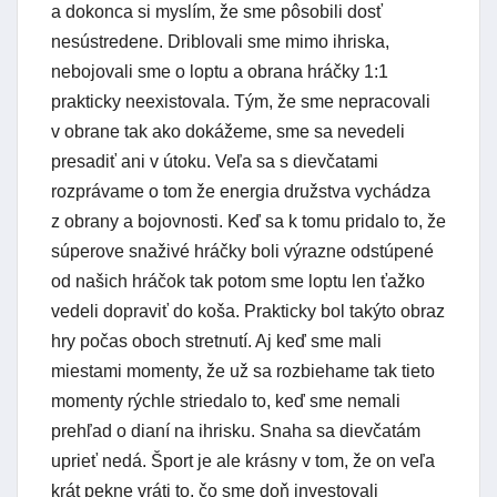
a dokonca si myslím, že sme pôsobili dosť
nesústredene. Driblovali sme mimo ihriska,
nebojovali sme o loptu a obrana hráčky 1:1
prakticky neexistovala. Tým, že sme nepracovali
v obrane tak ako dokážeme, sme sa nevedeli
presadiť ani v útoku. Veľa sa s dievčatami
rozprávame o tom že energia družstva vychádza
z obrany a bojovnosti. Keď sa k tomu pridalo to, že
súperove snaživé hráčky boli výrazne odstúpené
od našich hráčok tak potom sme loptu len ťažko
vedeli dopraviť do koša. Prakticky bol takýto obraz
hry počas oboch stretnutí. Aj keď sme mali
miestami momenty, že už sa rozbiehame tak tieto
momenty rýchle striedalo to, keď sme nemali
prehľad o dianí na ihrisku. Snaha sa dievčatám
uprieť nedá. Šport je ale krásny v tom, že on veľa
krát pekne vráti to, čo sme doň investovali