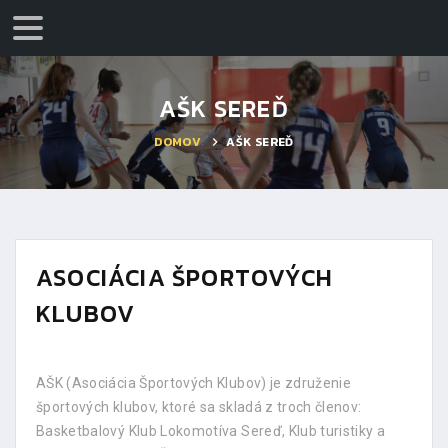
AŠK SEREĎ
DOMOV
AŠK SEREĎ
ASOCIÁCIA ŠPORTOVÝCH
KLUBOV
AŠK (Asociácia Športových Klubov) je združenie
športových klubov, ktoré sa skladá z troch členov:
Basketbalový Klub Lokomotíva Sereď, Klub turistiky a