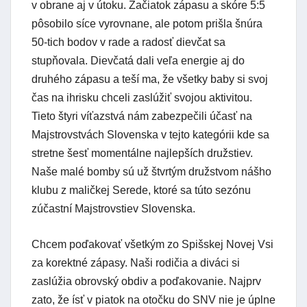
v obrane aj v útoku. Začiatok zápasu a skóre 5:5
pôsobilo síce vyrovnane, ale potom prišla šnúra
50-tich bodov v rade a radosť dievčat sa
stupňovala. Dievčatá dali veľa energie aj do
druhého zápasu a teší ma, že všetky baby si svoj
čas na ihrisku chceli zaslúžiť svojou aktivitou.
Tieto štyri víťazstvá nám zabezpečili účasť na
Majstrovstvách Slovenska v tejto kategórii kde sa
stretne šesť momentálne najlepších družstiev.
Naše malé bomby sú už štvrtým družstvom nášho
klubu z maličkej Serede, ktoré sa túto sezónu
zúčastní Majstrovstiev Slovenska.
Chcem poďakovať všetkým zo Spišskej Novej Vsi
za korektné zápasy. Naši rodičia a diváci si
zaslúžia obrovský obdiv a poďakovanie. Najprv
zato, že ísť v piatok na otočku do SNV nie je úplne