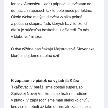
len tak. Atmosféru, ktorú pripravili dievčatám na
domácich zápasoch tak to bolo niečo perfektné.
Okolo týchto malých dievčat vzniká pekná
a početná skupina ľudí, ktorých baví to, že ich
dieťa je súčasťou basketbalu v Seredi. To nás
v klube veľmi teší.
O dva týždne nás čakajú Majstrovstvá Slovenska,
ktoré si pôjdeme naplno užiť!
K zápasom v piatok sa vyjadrila Klára
Tkáčová:
„V baráži sme dostali súpera zo
Spišskej Novej Vsi, kde sme hrali netradične
v piatok. V zápasoch sme mali niekoľko chvíľ,
kedy sme neboli až také dobré, ale zase sme si