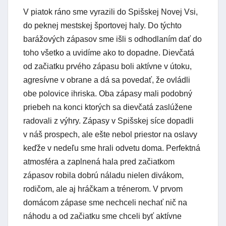
V piatok ráno sme vyrazili do Spišskej Novej Vsi,
do peknej mestskej športovej haly. Do týchto
barážových zápasov sme išli s odhodlaním dať do
toho všetko a uvidíme ako to dopadne. Dievčatá
od začiatku prvého zápasu boli aktívne v útoku,
agresívne v obrane a dá sa povedať, že ovládli
obe polovice ihriska. Oba zápasy mali podobný
priebeh na konci ktorých sa dievčatá zaslúžene
radovali z výhry. Zápasy v Spišskej síce dopadli
v náš prospech, ale ešte nebol priestor na oslavy
keďže v nedeľu sme hrali odvetu doma. Perfektná
atmosféra a zaplnená hala pred začiatkom
zápasov robila dobrú náladu nielen divákom,
rodičom, ale aj hráčkam a trénerom. V prvom
domácom zápase sme nechceli nechať nič na
náhodu a od začiatku sme chceli byť aktívne