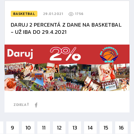
BASKETBAL
29.01.2021
1756
DARUJ 2 PERCENTÁ Z DANE NA BASKETBAL
- UŽ IBA DO 29.4.2021
ZDIEĽAŤ
9
10
11
12
13
14
15
16