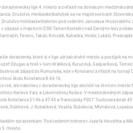
 v dorasteneckej lige 4. miesto a zvíťazili na domácom medzinárodno
nca. Družstvo minibasketbalistiek sa na majstrovstvách Slovenska
UK. Družstvo minibasketbalistov pod vedením Jaroslava Hrušovského 
 v zápase s majstrom ČSR Tatran Kostelec nad Černými lesy pridalo p
armažín, Ferenc, Takáč, Krivošík, Kubačka, Hodúr, Lukáči, Prešnajder,
šie dorastenky, ktoré si v lige udržali druhé miesto a postúpili na 
 a Jozef Džugas a hrali v ňom Králiková, Kurucová, Gašparíková, Tomeč
solvovali zájazd do Rumunska, kde v Konstanci zvíťazili na turnaji 
ortovú školu Konstanca B 66:16.
 o rok, ale nakoniec v dorasteneckej lige skončili na štvrtom miest
otívou Karlove Vary a Lokomotívou Košice. V medzinárodných zápaso
ole Konstanca 51:46 a 47:45 a francúzsky FSGT Toulousezdolali 43:23.
vá, Súdinová, J. Kubačková, Veselá, Ružeková, Mlynárová, Lopašovsk
mladším dorastenkám. Pod vedením trénerov Jozefa Horvátha a Mila
 5. miesto.