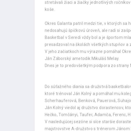
stretávali žiaci a žiačky jednotlivých roční
koše.
Okres Galanta patril medzi tie, v ktorých sa
nedosahujú špičkovú úroveň, ale radi si zašp
Basketbal v Seredi vždy bol a je športom mlad
presadzoval na školách všetkých stupňov a zap
V jeho začiatkoch mu výrazne pomáhal Okresn
Ján Záborský ametodik Mikuláš Melay.
Dnes je to predovšetkým podpora zo strany M
Do súťažného diania sa družstvá basketbalov
ktoré trénoval Ján Kolný a pomáhal mu koleg
Scherhauferová, Benková, Pauerová, Suhajová
Ján Kolný viedol aj družstvo dorastencov, kto
Hečko, Tomčányi, Taufer, Adamča, Ferenc, H
V nasledujúcej sezóne si síce staršie dorast
majstrovstve A-družstvo s trénerom Jánom Ko