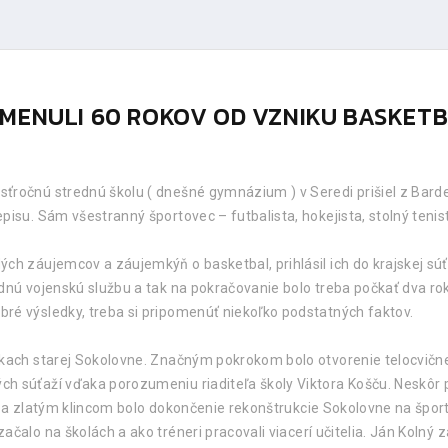
POMENULI 60 ROKOV OD VZNIKU BASKETB
ročnú strednú školu ( dnešné gymnázium ) v Seredi prišiel z Bardejo
isu. Sám všestranný športovec – futbalista, hokejista, stolný tenist
ch záujemcov a záujemkýň o basketbal, prihlásil ich do krajskej súťa
adnú vojenskú službu a tak na pokračovanie bolo treba počkať dva ro
ré výsledky, treba si pripomenúť niekoľko podstatných faktov.
nkach starej Sokolovne. Značným pokrokom bolo otvorenie telocvičn
h súťaží vďaka porozumeniu riaditeľa školy Viktora Košču. Neskôr p
i a zlatým klincom bolo dokončenie rekonštrukcie Sokolovne na špor
alo na školách a ako tréneri pracovali viacerí učitelia. Ján Kolný zal