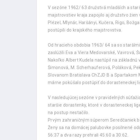
V sezóne 1962/ 63 družstvá mladších a starš
majstrovstiev kraja zapojilo aj družstvo žien 
Plézel, Mlynár, Haršányi, Kučera, Rigo, Božga
postúpili do krajského majstrovstva.
Od hracieho obdobia 1963/ 64 sa so starším
zaslúžili Eva a Viera Medovarské, Vavrová, Šv
Nakoľko Albert Kudela nastúpil na základnú v
Šimonová, M. Scherhauferová, Poláková, Pekar
Slovanom Bratislava ChZJD B a Spartakom Myj
márne pokúšalo postúpiť do dorasteneckej li
V nasledujúcej sezóne v pravidelných súťažiac
staršie dorastenky, ktoré v dorasteneckej lige 
na postup nestačilo.
Prvým zahraničným súperom Seredčaniek boli 
Ženy sa na domácej palubovke posilnené odch
56:37 a dva razy prehrali 45:60 a 30:62.