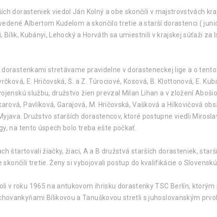
ích dorasteniek viedol Ján Kolný a obe skončili v majstrovstvách kr
vedené Albertom Kudelom a skončilo tretie a starší dorastenci ( junior
i, Bílik, Kubányi, Lehocký a Horváth sa umiestnili v krajskej súťaži 
i dorastenkami stretávame pravidelne v dorasteneckej lige a o ten
rčková, E. Hričovská, Š. a Z. Túrociové, Kosová, B. Klottonová, E. Ku
ojenskú službu, družstvo žien prevzal Milan Lihan a v zložení Aboši
ová, Pavlíková, Garajová, M. Hričovská, Vašková a Hilkovičová obsad
ava. Družstvo starších dorastencov, ktoré postupne viedli Miroslav
gy, na tento úspech bolo treba ešte počkať.
h štartovali žiačky, žiaci, A a B družstvá starších dorasteniek, starš
skončili tretie. Ženy si vybojovali postup do kvalifikácie o Slovenskú 
v roku 1965 na antukovom ihrisku dorastenky TSC Berlín, ktorým po
ovankyňami Bílikovou a Tanuškovou stretli s juhoslovanským prvoli