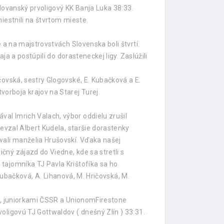
slovanský prvoligový KK Banja Luka 38:33.
iestnili na štvrtom mieste.
 a na majstrovstvách Slovenska boli štvrtí.
ja a postúpili do dorasteneckej ligy. Zaslúžili
.
čovská, sestry Glogovské, E. Kubačková a E.
orboja krajov na Starej Turej.
al Imrich Valach, výbor oddielu zrušil
revzal Albert Kudela, staršie dorastenky
vali manželia Hrušovskí. Vďaka našej
ný zájazd do Viedne, kde sa stretli s
tajomníka TJ Pavla Krištofíka sa ho
 Kubačková, A. Lihanová, M. Hričovská, M.
JD, juniorkami ČSSR a UnionomFirestone
oligovú TJ Gottwaldov ( dnešný Zlín ) 33:31.