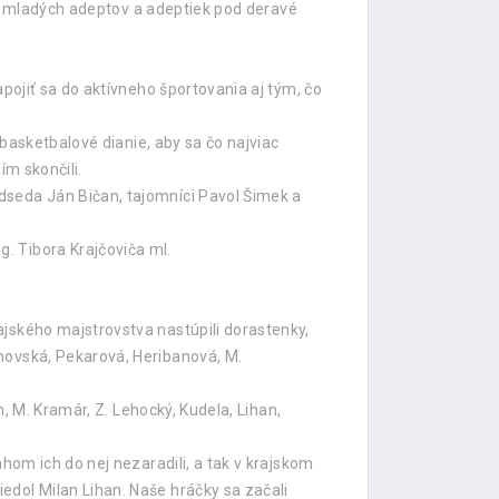
iac mladých adeptov a adeptiek pod deravé
pojiť sa do aktívneho športovania aj tým, čo
 basketbalové dianie, aby sa čo najviac
ím skončili.
dseda Ján Bičan, tajomníci Pavol Šimek a
. Tibora Krajčoviča ml.
ajského majstrovstva nastúpili dorastenky,
novská, Pekarová, Heribanová, M.
h, M. Kramár, Z. Lehocký, Kudela, Lihan,
hom ich do nej nezaradili, a tak v krajskom
edol Milan Lihan. Naše hráčky sa začali