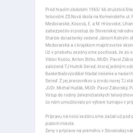
Pred hracím obdobím 1965/ 66 družstvá Slavo
telocvični ZŠ Nová škola na Komenského ul.
Medovarské, Kosová, E. a M. Hričovské, Lihan
zabezpečilo si postup do Slovenskej národnej
Staršie dorastenky vedené Jánom Kolným obsa
Medovarská a v krajskom majstrovstve skonči
Už v priebehu sezóny sme pociťovali, že zo 
Viktor Koščo, Anton Štrbo, MUDr. Pavol Zábor
založená TJ Hutník Sereď, ktorej jediným oddie
Basketbalovýoddiel hľadal riešenie a našiel 
Sereď. Z jej pracovníkov u zrodu novej TJ stál
JUDr. Michal Hudák, MUDr. Pavol Záborský, Pa
Vstup do rodiny železničiarskych telovýchovn
čo nám umožňovalo pri výbere turnajov v pr
Prípravu na novú sezónu sme začali už pod pa
piatom mieste.
Ženy v príprave na premiéru v Slovenskej nár