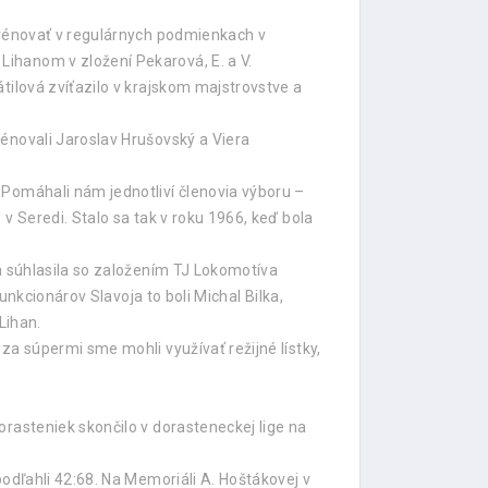
 trénovať v regulárnych podmienkach v
ihanom v zložení Pekarová, E. a V.
tilová zvíťazilo v krajskom majstrovstve a
énovali Jaroslav Hrušovský a Viera
 Pomáhali nám jednotliví členovia výboru –
v Seredi. Stalo sa tak v roku 1966, keď bola
rá súhlasila so založením TJ Lokomotíva
unkcionárov Slavoja to boli Michal Bilka,
Lihan.
za súpermi sme mohli využívať režijné lístky,
orasteniek skončilo v dorasteneckej lige na
odľahli 42:68. Na Memoriáli A. Hoštákovej v