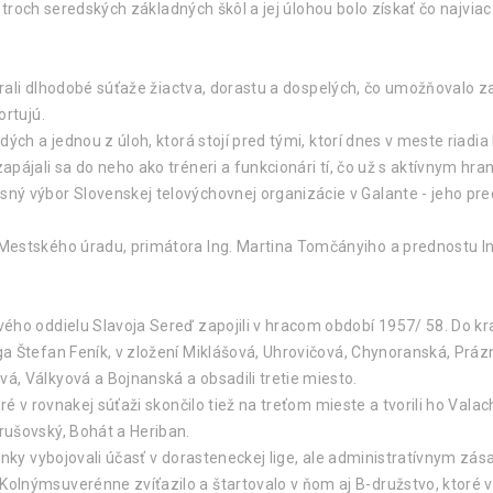
kov troch seredských základných škôl a jej úlohou bolo získať čo najv
 hrali dlhodobé súťaže žiactva, dorastu a dospelých, čo umožňovalo za
ortujú.
ých a jednou z úloh, ktorá stojí pred tými, ktorí dnes v meste riadia
ájali sa do neho ako tréneri a funkcionári tí, čo už s aktívnym hran
ý výbor Slovenskej telovýchovnej organizácie v Galante - jeho pre
estského úradu, primátora Ing. Martina Tomčányiho a prednostu Ing
ého oddielu Slavoja Sereď zapojili v hracom období 1957/ 58. Do kr
a Štefan Feník, v zložení Miklášová, Uhrovičová, Chynoranská, Práz
, Válkyová a Bojnanská a obsadili tretie miesto.
ré v rovnakej súťaži skončilo tiež na treťom mieste a tvorili ho Valac
rušovský, Bohát a Heriban.
enky vybojovali účasť v dorasteneckej lige, ale administratívnym zása
lnýmsuverénne zvíťazilo a štartovalo v ňom aj B-družstvo, ktoré vi