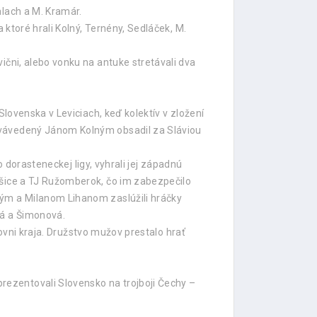
alach a M. Kramár.
 ktoré hrali Kolný, Ternény, Sedláček, M.
ični, alebo vonku na antuke stretávali dva
Slovenska v Leviciach, keď kolektív v zložení
jovávedený Jánom Kolným obsadil za Sláviou
o dorasteneckej ligy, vyhrali jej západnú
ošice a TJ Ružomberok, čo im zabezpečilo
ným a Milanom Lihanom zaslúžili hráčky
vá a Šimonová.
rovni kraja. Družstvo mužov prestalo hrať
ezentovali Slovensko na trojboji Čechy –