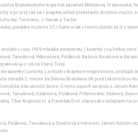
ružstva Bratislavského kraja boli zaradení Miklášová, Práznovská, V
lný a po prvý raz sa v krajskej súťaži predstavilo družstvo mužov, za
. Lehocký, Tomčányi, J. Hanák a Taufer.
dskej posádke mužstvo VTJ Dukla a tak v tomto období sa či v telocv
 dosiahli v roku 1959 mladšie dorastenky ( kadetky ) na Veľkej cene 
bóová, Tanušková, Hilkovičová, Poláková, Bašová, Kosáčová a Gara
pakoval aj o rok na Starej Turej.
 dorastenky ( juniorky ) zvíťazili v krajskom majstrovstve, postúpili d
ite obsadili 2. miesto za Sláviou Bratislava UK pred Lokomotívou K
oměříža, kde skončili šieste. O tento úspech sa spolu s Jánom Kol
ferová, Tanušková, Szabóová, Poláková, Práznovská, Vašková, Bašo
ela, Tibor Krajčovič st. a František Eret, štartovali v súťažiach na ú
ková, Poláková, Tanušková a Szabóová s trénerom Jánom Kolným repr
esto.