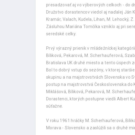
presadzovať aj vo výberových celkoch - do d
Družstvo dorastencov viedol aj naďalej Ján Ko
Kramár, Valach, Kudela, Lihan, M. Lehocký, Z
Zásluhou Mariána Tomčíka vzniklo aj pri sere
seredské celky.
Prvý výrazný prienik v mládežníckej kategórii
Bíliková, Pekarová, M. Scherhauferová, Sza
Bratislava UK druhé miesto a tento úspech zo
Bol to dobrý vstup do sezóny, v ktorej staršie
skupinu a na majstrovstvách Slovenska vo Sv
postup na majstrovstvá Československa do Kr
Miklášová, Bíliková, Pekarová, M. Scherhau
Dorastenci, ktorých postupne viedli Albert Kud
súťažne.
V roku 1961 hráčky M. Scherhauferová, Bíli
Morava - Slovensko a zaslúžili sa o druhé mi