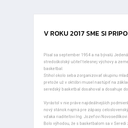
V ROKU 2017 SME SI PRI
Písal sa september 1954 a na bývalú Jedenásť
stredoškolský učiteľ telesnej výchovy a zemep
basketbal.
Stihol okolo seba zorganizovať skupinu mladý
pretože už v októbri musel nastúpiť na zákl
seredský basketbal dosahoval a dosahuje dob
Vyrástol v nie práve najideálnejších podmie
nový stánok najmä pre zápasy celoslovenskýc
vďaka riaditeľovi Ing. Jozefovi Novosedlíkov
Bolo výhodou, že s basketbalom sa v Seredi zač