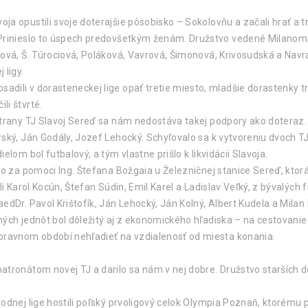
ja opustili svoje doterajšie pôsobisko – Sokolovňu a začali hrať a
 Prinieslo to úspech predovšetkým ženám. Družstvo vedené Milanom L
ová, Š. Túrociová, Poláková, Vavrová, Šimonová, Krivosudská a Navrá
 ligy.
dili v dorasteneckej lige opäť tretie miesto, mladšie dorastenky tr
li štvrté.
strany TJ Slavoj Sereď sa nám nedostáva takej podpory ako doteraz.
ský, Ján Godály, Jozef Lehocký. Schyľovalo sa k vytvoreniu dvoch TJ 
lom bol futbalový, a tým vlastne prišlo k likvidácii Slavoja.
ho za pomoci Ing. Štefana Božgaia u Železničnej stanice Sereď, kto
i Karol Kocún, Štefan Súdin, Emil Karel a Ladislav Veľký, z bývalých f
edDr. Pavol Krištofík, Ján Lehocký, Ján Kolný, Albert Kudela a Milan 
ých jednôt bol dôležitý aj z ekonomického hľadiska – na cestovanie 
ípravnom období nehľadieť na vzdialenosť od miesta konania.
tronátom novej TJ a darilo sa nám v nej dobre. Družstvo starších d
odnej lige hostili poľský prvoligový celok Olympia Poznaň, ktorému p