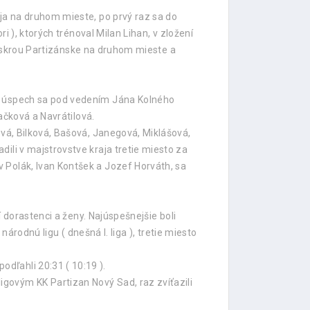
aja na druhom mieste, po prvý raz sa do
i ), ktorých trénoval Milan Lihan, v zložení
za Iskrou Partizánske na druhom mieste a
to úspech sa pod vedením Jána Kolného
bačková a Navrátilová.
ová, Bilková, Bašová, Janegová, Miklášová,
ili v majstrovstve kraja tretie miesto za
 Polák, Ivan Kontšek a Jozef Horváth, sa
í dorastenci a ženy. Najúspešnejšie boli
národnú ligu ( dnešná I. liga ), tretie miesto
dľahli 20:31 ( 10:19 ).
govým KK Partizan Nový Sad, raz zvíťazili