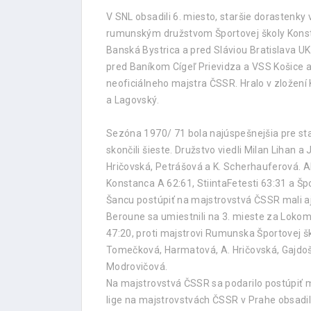
V SNL obsadili 6. miesto, staršie dorastenky
rumunským družstvom Športovej školy Konsta
Banská Bystrica a pred Sláviou Bratislava 
pred Baníkom Cígeľ Prievidza a VSS Košice a
neoficiálneho majstra ČSSR. Hralo v zložení K
a Lagovský.
Sezóna 1970/ 71 bola najúspešnejšia pre star
skončili šieste. Družstvo viedli Milan Lihan
Hričovská, Petrášová a K. Scherhauferová. Ab
Konstanca A 62:61, StiintaFetesti 63:31 a Šp
Šancu postúpiť na majstrovstvá ČSSR mali aj
Beroune sa umiestnili na 3. mieste za Lokom
47:20, proti majstrovi Rumunska Športovej šk
Tomečková, Harmatová, A. Hričovská, Gajdošo
Modrovičová.
Na majstrovstvá ČSSR sa podarilo postúpiť 
lige na majstrovstvách ČSSR v Prahe obsadili