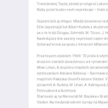
Trenčianskej Teplej zdolali prvoligovú Lokom
Nízky počet bodov nech neprekvapí – hralo sa
Úspešní boli aj chlapci. Mladší dorastenci v
Ešte úspešnejší bol Albert Kudela s družstvom 
sa o to hráči Džugas, Schmidt, M. Túroci, J. H
Nasledujúce dve sezóny nepriniesli našim dru
Scherauferová sa spolu s trénerom Milanom 
Pred hracím obdobím 1969/ 70 prišlo k istým
družstvo starších dorastencov a k výmenám pr
Milan Lihan, A družstvo mladších dorastenie
odchovankyni Adriane Bílikovej – Biermaiero
majstrom Rakúska UnionFirestone Viedeň. V p
zúčastnili A. Kudela, M. Lihan, A. Kalinayová,
Petroušková a Kuchtová,
Štartovalo aj na Memoriáli M. Blažeka v Bra
Viedeň. Na medzinárodnom turnaji na Myjave 