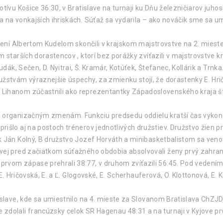
otívu Košice 36:30, v Bratislave na turnaji ku Dňu železničiarov juho
 na vonkajších ihriskách. Súťaž sa vydarila – ako nováčik sme sa um
edení Albertom Kudelom skončili v krajskom majstrovstve na 2. mieste
starších dorastencov , ktorí bez porážky zvíťazili v majstrovstve kra
udák, Sečen, D. Nyitrai, Š. Kramár, Kotúťek, Štefanec, Kollárik a Trnka
žstvám výraznejšie úspechy, za zmienku stojí, že dorastenky E. Hri
Lihanom zúčastnili ako reprezentantky Západoslovenského kraja štv
 organizačným zmenám. Funkciu predsedu oddielu kratší čas vykonáv
išlo aj na postoch trénerov jednotlivých družstiev. Družstvo žien p
k Ján Kolný, B družstvo Jozef Horváth a minibasketbalistom sa veno
vej pred začiatkom súťažného obdobia absolvovali ženy prvý zahranič
rvom zápase prehrali 38:77, v druhom zvíťazili 56:45. Pod vedením 
 E. Hričovská, E. a Ľ. Glogovské, E. Scherhauferová, O. Klottonová, E.
tislave, kde sa umiestnilo na 4. mieste za Slovanom Bratislava ChZ
zdolali francúzsky celok SR Hagenau 48:31 a na turnaji v Kyjove prv