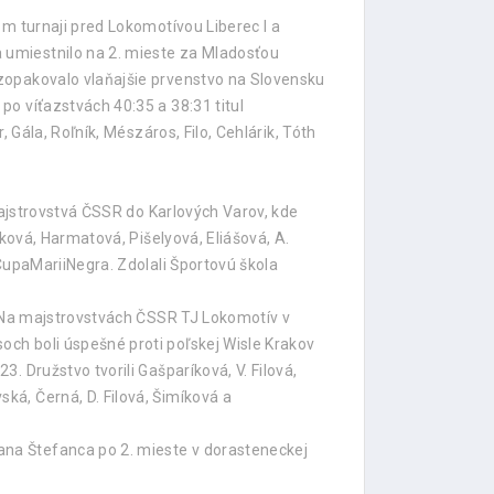
m turnaji pred Lokomotívou Liberec I a
 umiestnilo na 2. mieste za Mladosťou
zopakovalo vlaňajšie prvenstvo na Slovensku
o víťazstvách 40:35 a 38:31 titul
 Gála, Roľník, Mészáros, Filo, Cehlárik, Tóth
majstrovstvá ČSSR do Karlových Varov, kde
ková, Harmatová, Pišelyová, Eliášová, A.
CupaMariiNegra. Zdolali Športovú škola
e.Na majstrovstvách ČSSR TJ Lokomotív v
ch boli úspešné proti poľskej Wisle Krakov
 Družstvo tvorili Gašparíková, V. Filová,
á, Černá, D. Filová, Šimíková a
na Štefanca po 2. mieste v dorasteneckej