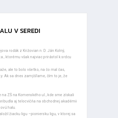
ALU V SEREDI
va rodák z Križovian n. D. Ján Kolný,
a , ktorému však najviac prirástol k srdcu
že, ale to bolo všetko, na čo mal čas,
ky. Ak sa dnes zamýšľame, čím to je, že
e na ZŠ na Komenského ul., kde sme získali
ribudla aj telocvičňa na obchodnej akadémii
tovú halu.
ožil žiacku ligu –pioniersku ligu, v ktorej sa