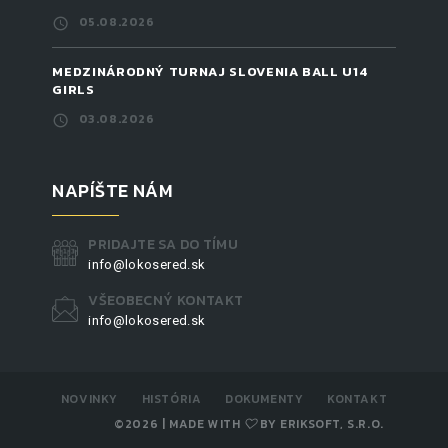
05.08.2026
MEDZINÁRODNÝ TURNAJ SLOVENIA BALL U14
GIRLS
03.08.2026
NAPÍŠTE NÁM
PRIDAJTE SA DO TÍMU
info@lokosered.sk
VŠEOBECNÝ KONTAKT
info@lokosered.sk
NOVINKY
HISTÓRIA
DOKUMENTY
KONTAKT
©
2026 | MADE WITH
BY
ERIKSOFT, S.R.O.