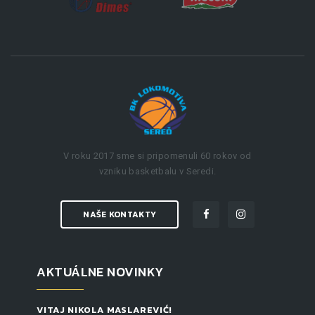
V roku 2017 sme si pripomenuli 60 rokov od
vzniku basketbalu v Seredi.
NAŠE KONTAKTY
AKTUÁLNE NOVINKY
VITAJ NIKOLA MASLAREVIĆ!