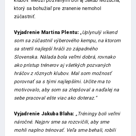
klubov. Medzi pozvanými bol aj Jakub Možucha,
ktorý sa bohužiaľ pre zranenie nemohol
zúčastniť.
Vyjadrenie Martina Plentu:
„
Uplynulý víkend
som sa zúčastnil výberového kempu, na ktorom
sa stretli najlepší hráči zo západného
Slovenska. Nálada bola veľmi dobrá, rovnako
ako prístup trénerov aj všetkých pozvaných
hráčov z rôznych klubov. Mal som možnosť
porovnať sa s tými najlepšími. Určite ma to
motivovalo, aby som sa zlepšoval a naďalej na
sebe pracoval ešte viac ako doteraz.“
Vyjadrenie Jakuba Blaha:
„Tréningy boli veľmi
náročné. Najprv sme sa rozcvičili, aby sme
mohli naplno trénovať. Veľa sme behali, robili