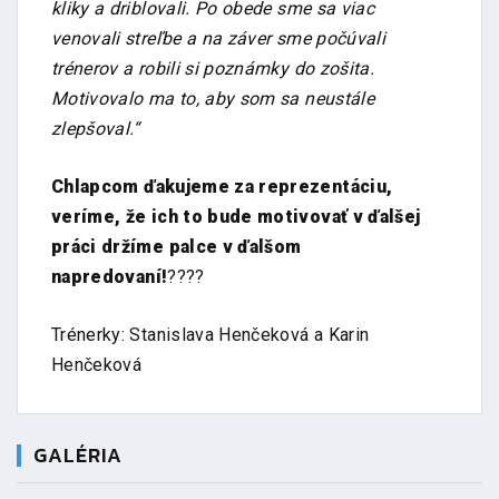
kliky a driblovali. Po obede sme sa viac
venovali streľbe a na záver sme počúvali
trénerov a robili si poznámky do zošita.
Motivovalo ma to, aby som sa neustále
zlepšoval.“
Chlapcom ďakujeme za reprezentáciu,
veríme, že ich to bude motivovať v ďalšej
práci držíme palce v ďalšom
napredovaní!
????
Trénerky: Stanislava Henčeková a Karin
Henčeková
GALÉRIA