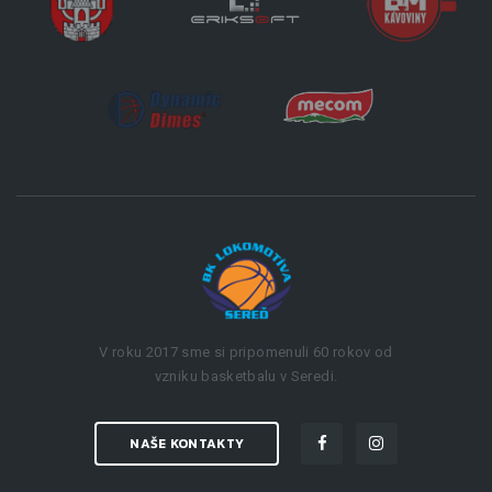
V roku 2017 sme si pripomenuli 60 rokov od
vzniku basketbalu v Seredi.
NAŠE KONTAKTY