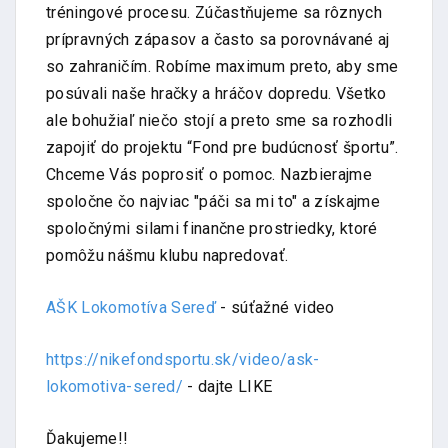
tréningové procesu. Zúčastňujeme sa rôznych
prípravných zápasov a často sa porovnávané aj
so zahraničím. Robíme maximum preto, aby sme
posúvali naše hračky a hráčov dopredu. Všetko
ale bohužiaľ niečo stojí a preto sme sa rozhodli
zapojiť do projektu “Fond pre budúcnosť športu”.
Chceme Vás poprosiť o pomoc. Nazbierajme
spoločne čo najviac "páči sa mi to" a získajme
spoločnými silami finančne prostriedky, ktoré
pomôžu nášmu klubu napredovať.
AŠK Lokomotíva Sereď
- súťažné video
https://nikefondsportu.sk/video/ask-
lokomotiva-sered/
- dajte LIKE
Ďakujeme!!