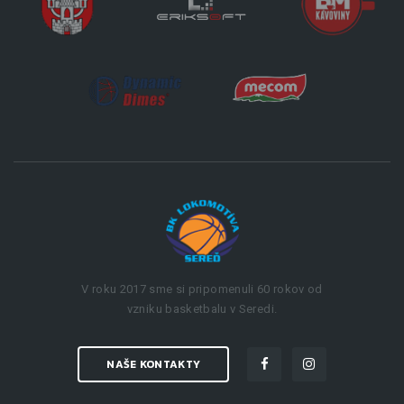
V roku 2017 sme si pripomenuli 60 rokov od
vzniku basketbalu v Seredi.
NAŠE KONTAKTY