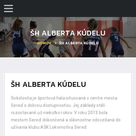
ŠH ALBERTA KÚDELU
DOMOV
ŠH ALBERTA KÚDELU
ŠH ALBERTA KÚDELU
Sokolovňa je športová hala situovaná v centre mesta
Sereď s dobrou dostupnosťou. Jej základy stáli
rozostavané už niekoľko rokov. V roku 2013 bola
mestom Sereď dokončená a slávnostne odovzdaná do
užívania klubu AŠK Lokomotíva Sereď.