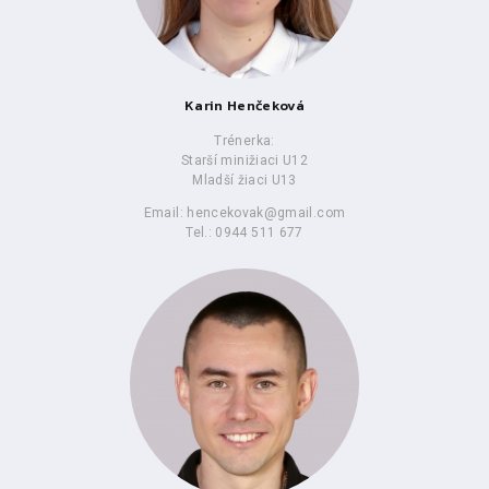
Karin Henčeková
Trénerka:
Starší minižiaci U12
Mladší žiaci U13
Email: hencekovak@gmail.com
Tel.: 0944 511 677