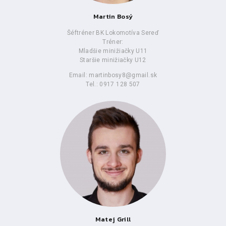
Martin Bosý
Šéftréner BK Lokomotíva Sereď
Tréner:
Mladšie minižiačky U11
Staršie minižiačky U12
Email: martinbosy8@gmail.sk
Tel.: 0917 128 507
Matej Grill