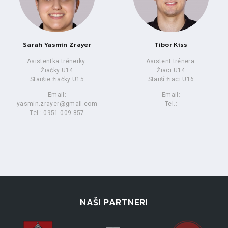
Sarah Yasmin Zrayer
Tibor Kiss
Asistentka trénerky:
Asistent trénera:
Žiačky U14
Žiaci U14
Staršie žiačky U15
Starší žiaci U16
Email:
Email:
yasmin.zrayer@gmail.com
Tel.:
Tel.: 0951 009 857
NAŠI PARTNERI