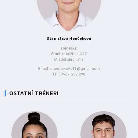
Stanislava Henčeková
Trénerka:
Starší minižiaci U12
Mladší žiaci U13
Email: shencekova11@gmail.com
Tel.: 0907 582 298
OSTATNÍ TRÉNERI