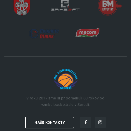
V roku 2017 sme si pripomenuli 60 rokov od
vzniku basketbalu v Seredi.
NAŠE KONTAKTY