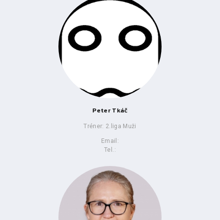
Peter Tkáč
Tréner: 2.liga Muži
Email:
Tel.: