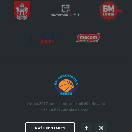
V roku 2017 sme si pripomenuli 60 rokov od
vzniku basketbalu v Seredi.
NAŠE KONTAKTY