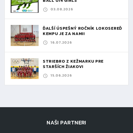
BALL U14 GIRLS
03.08.2026
ĎALŠÍ ÚSPEŠNÝ ROČNÍK LOKOSEREĎ
KEMPU JE ZA NAMI!
16.07.2026
STRIEBRO Z KEŽMARKU PRE
STARŠÍCH ŽIAKOV!
15.06.2026
NAŠI PARTNERI