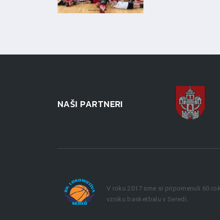
NAŠI PARTNERI
V roku 2017 sme si pripomenuli 60 ro
vzniku basketbalu v Seredi.