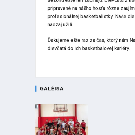
sezónu ešte len začínajú. Dievčatá z ka
pripravené na nášho hosťa rôzne zaujím
profesionálnej basketbalistky. Naše di
naozaj užili.
Ďakujeme ešte raz za čas, ktorý nám Nat
dievčatá do ich basketbalovej kariéry.
GALÉRIA