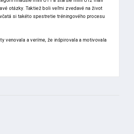
tegórii mladšie mini U11 a staršie mini U12 mali
avé otázky. Taktiež boli veľmi zvedavé na život
evčatá si takéto spestretie tréningového procesu
y venovala a veríme, že inšpirovala a motivovala