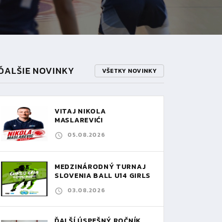
ĎALŠIE NOVINKY
VŠETKY NOVINKY
VITAJ NIKOLA
MASLAREVIĆ!
05.08.2026
MEDZINÁRODNÝ TURNAJ
SLOVENIA BALL U14 GIRLS
03.08.2026
ĎALŠÍ ÚSPEŠNÝ ROČNÍK