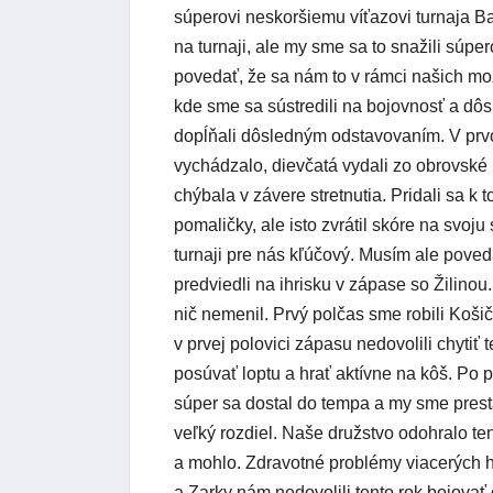
súperovi neskoršiemu víťazovi turnaja Ba
na turnaji, ale my sme sa to snažili súpe
povedať, že sa nám to v rámci našich možn
kde sme sa sústredili na bojovnosť a dô
dopĺňali dôsledným odstavovaním. V prv
vychádzalo, dievčatá vydali zo obrovské 
chýbala v závere stretnutia. Pridali sa k
pomaličky, ale isto zvrátil skóre na svoj
turnaji pre nás kľúčový. Musím ale poved
predviedli na ihrisku v zápase so Žilino
nič nemenil. Prvý polčas sme robili Koš
v prvej polovici zápasu nedovolili chytiť
posúvať loptu a hrať aktívne na kôš. Po 
súper sa dostal do tempa a my sme prest
veľký rozdiel. Naše družstvo odohralo ten
a mohlo. Zdravotné problémy viacerých 
a Zarky nám nedovolili tento rok bojovať o