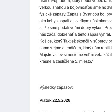
hrali s Popradom, ktorý nebol vôbec ľah
veľkou snahou a bojovnosťou sme ho zvlá
fyzické zápasy. Zápas s Bystricou bol p
ako keby zaspali a s veľkým náskokom vy
si, že sme podali veľmi dobrý výkon. Pr
nás začal dobiehať a tento zápas vyhral
Košice, ktorý Taktiež skončil v súperov 
samozrejme aj rodičom, ktorý nám robili
Majstrovstiev si nesieme veľmi veľa záž
krásne a zaslúžene 5. miesto.“
Výsledky zápasov:
Piatok 22.5.2026