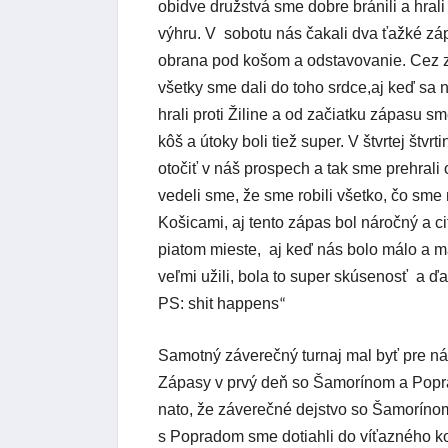
obidve družstvá sme dobre bránili a hrali
výhru. V sobotu nás čakali dva ťažké zá
obrana pod košom a odstavovanie. Cez záp
všetky sme dali do toho srdce,aj keď sa
hrali proti Žiline a od začiatku zápasu s
kôš a útoky boli tiež super. V štvrtej štv
otočiť v náš prospech a tak sme prehrali 
vedeli sme, že sme robili všetko, čo sme
Košicami, aj tento zápas bol náročný a c
piatom mieste, aj keď nás bolo málo a ma
veľmi užili, bola to super skúsenosť a ď
PS: shit happens
“
Samotný záverečný turnaj mal byť pre 
Zápasy v prvý deň so Šamorínom a Popra
nato, že záverečné dejstvo so Šamoríno
s Popradom sme dotiahli do víťazného k