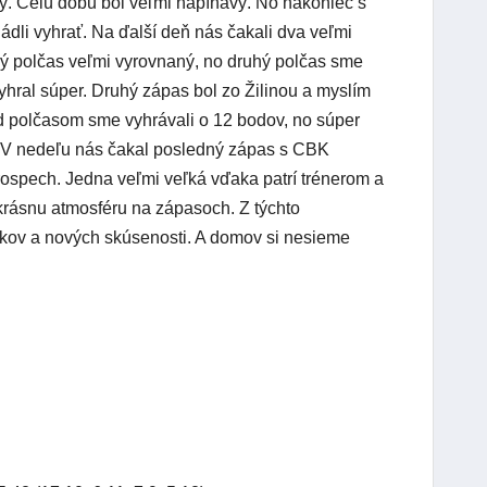
ký. Celú dobu bol veľmi napínavý. No nakoniec s
dli vyhrať. Na ďalší deň nás čakali dva veľmi
rvý polčas veľmi vyrovnaný, no druhý polčas sme
hral súper. Druhý zápas bol zo Žilinou a myslím
ed polčasom sme vyhrávali o 12 bodov, no súper
. V nedeľu nás čakal posledný zápas s CBK
prospech. Jedna veľmi veľká vďaka patrí trénerom a
 krásnu atmosféru na zápasoch. Z týchto
itkov a nových skúsenosti. A domov si nesieme