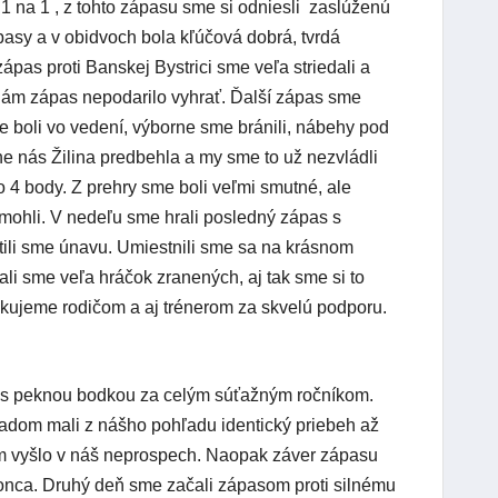
 1 na 1 , z tohto zápasu sme si odniesli zaslúženú
pasy a v obidvoch bola kľúčová dobrá, tvrdá
as proti Banskej Bystrici sme veľa striedali a
 nám zápas nepodarilo vyhrať. Ďalší zápas sme
me boli vo vedení, výborne sme bránili, nábehy pod
rtine nás Žilina predbehla a my sme to už nezvládli
o 4 body. Z prehry sme boli veľmi smutné, ale
 mohli. V nedeľu sme hrali posledný zápas s
itili sme únavu. Umiestnili sme sa na krásnom
li sme veľa hráčok zranených, aj tak sme si to
akujeme rodičom a aj trénerom za skvelú podporu.
nás peknou bodkou za celým súťažným ročníkom.
dom mali z nášho pohľadu identický priebeh až
m vyšlo v náš neprospech. Naopak záver zápasu
onca. Druhý deň sme začali zápasom proti silnému