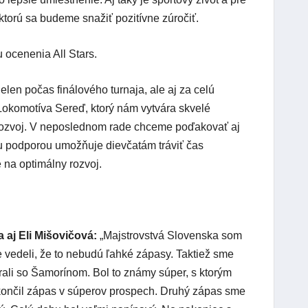
ktorú sa budeme snažiť pozitívne zúročiť.
 ocenenia All Stars.
en počas finálového turnaja, ale aj za celú
Lokomotíva Sereď, ktorý nám vytvára skvelé
rozvoj. V neposlednom rade chceme poďakovať aj
u podporou umožňuje dievčatám tráviť čas
é na optimálny rozvoj.
 aj Eli Mišovičová:
„Majstrovstvá Slovenska som
e vedeli, že to nebudú ľahké zápasy. Taktiež sme
rali so Šamorínom. Bol to známy súper, s ktorým
končil zápas v súperov prospech. Druhý zápas sme