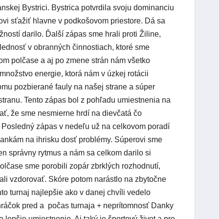
nskej Bystrici. Bystrica potvrdila svoju dominanciu
rovi sťažiť hlavne v podkošovom priestore. Dá sa
ostí darilo. Ďalší zápas sme hrali proti Žiline,
slednosť v obranných činnostiach, ktoré sme
om polčase a aj po zmene strán nám všetko
množstvo energie, ktorá nám v úzkej rotácii
 tomu pozbierané fauly na našej strane a súper
u stranu. Tento zápas bol z pohľadu umiestnenia na
ať, že sme nesmierne hrdí na dievčatá čo
u. Posledný zápas v nedeľu už na celkovom poradí
ičankám na ihrisku dosť problémy. Súperovi sme
 ten správny rytmus a nám sa celkom darilo si
polčase sme porobili zopár zbrklých rozhodnutí,
ali vzdorovať. Skóre potom narástlo na zbytočne
to turnaj najlepšie ako v danej chvíli vedelo
hráčok pred a počas turnaja + neprítomnosť Danky
 lepšie umiestnenie. Aj taký je športový život a pre