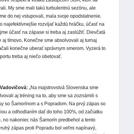
vali. My sme mali takú turbulentnú sezónu, ale
 sme do nej vstupovali, mala svoje opodstatnenie.
o najefektívnejšie rozvíjať každú hráčku, účasť na
e účasť na zápase si treba aj zaslúžiť. Dievčatá
e aj tímovo. Konečne sme absolvovali aj turnaj
začali konečne uberať správnym smerom. Vyzerá to
portu treba aj niečo obetovať.
a Vadovičová:
„Na majstrovstvá Slovenska sme
vovali aj tréning na to, aby sme sa zoznámili s
pasy so Šamorínom a s Popradom. Na prvý zápas so
iou a odhodlaním dať do toho 100%, od začiatku
e, no nakoniec nás Šamorín predbehol a tento
ruhý zápas proti Popradu bol veľmi napínavý,