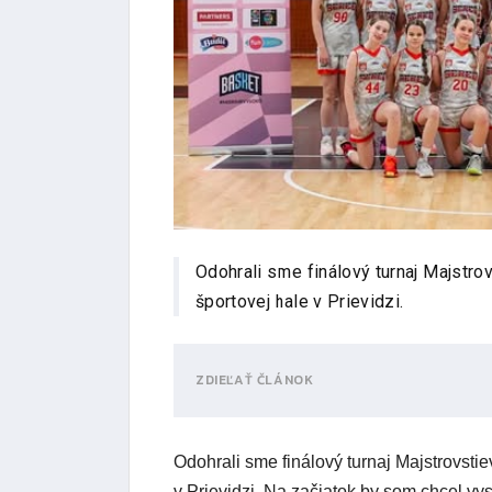
Odohrali sme finálový turnaj Majstro
športovej hale v Prievidzi.
ZDIEĽAŤ ČLÁNOK
Odohrali sme finálový turnaj Majstrovstie
v Prievidzi. Na začiatok by som chcel vy