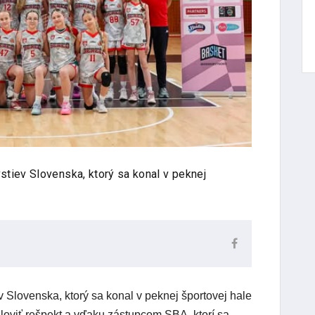
vstiev Slovenska, ktorý sa konal v peknej
v Slovenska, ktorý sa konal v peknej športovej hale
sloviť rešpekt a vďaku zástupcom SBA, ktorí sa