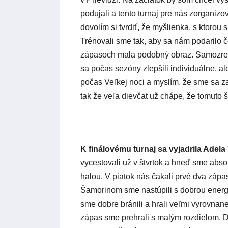
podujali a tento turnaj pre nás zorganizo
dovolím si tvrdiť, že myšlienka, s ktorou
Trénovali sme tak, aby sa nám podarilo č
zápasoch mala podobný obraz. Samozrejm
sa počas sezóny zlepšili individuálne, al
počas Veľkej noci a myslím, že sme sa 
tak že veľa dievčat už chápe, že tomuto š
K finálovému turnaj sa vyjadrila Adel
vycestovali už v štvrtok a hneď sme absol
halou. V piatok nás čakali prvé dva zá
Šamorinom sme nastúpili s dobrou energ
sme dobre bránili a hrali veľmi vyrovnan
zápas sme prehrali s malým rozdielom. D