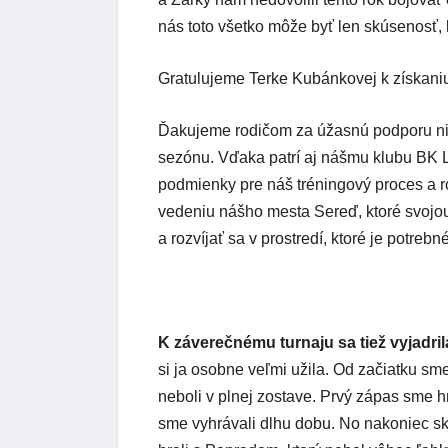
nás toto všetko môže byť len skúsenosť, 
Gratulujeme Terke Kubánkovej k získaniu
Ďakujeme rodičom za úžasnú podporu niel
sezónu. Vďaka patrí aj nášmu klubu BK 
podmienky pre náš tréningový proces a 
vedeniu nášho mesta Sereď, ktoré svojo
a rozvíjať sa v prostredí, ktoré je potrebn
K záverečnému turnaju sa tiež vyjadrila
si ja osobne veľmi užila. Od začiatku sm
neboli v plnej zostave. Prvý zápas sme h
sme vyhrávali dlhu dobu. No nakoniec s