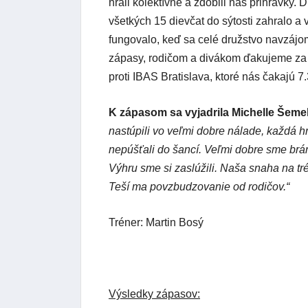
hrali kolektívne a zdobili nás prihrávky. D
všetkých 15 dievčat do sýtosti zahralo a vy
fungovalo, keď sa celé družstvo navzáj
zápasy, rodičom a divákom ďakujeme za
proti IBAS Bratislava, ktoré nás čakajú 7
K zápasom sa vyjadrila Michelle Šeme
nastúpili vo veľmi dobre nálade, každá h
nepúšťali do šancí. Veľmi dobre sme brán
Výhru sme si zaslúžili. Naša snaha na tr
Teší ma povzbudzovanie od rodičov.“
Tréner: Martin Bosý
Výsledky zápasov: