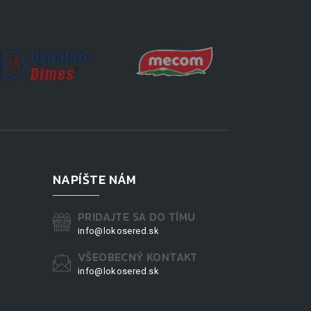
NAPÍŠTE NÁM
PRIDAJTE SA DO TÍMU
info@lokosered.sk
VŠEOBECNÝ KONTAKT
info@lokosered.sk