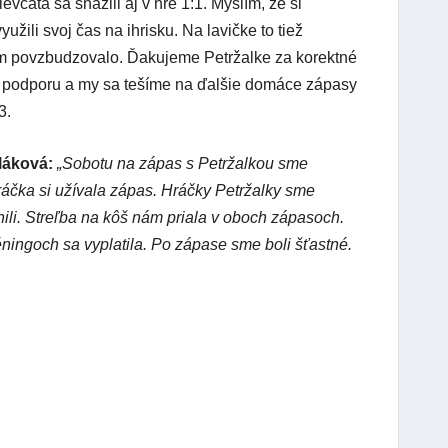
ievčatá sa snažili aj v hre 1:1. Myslím, že si
užili svoj čas na ihrisku. Na lavičke to tiež
om povzbudzovalo. Ďakujeme Petržalke za korektné
 podporu a my sa tešíme na ďalšie domáce zápasy
.3.
láková:
„Sobotu na zápas s Petržalkou sme
ráčka si užívala zápas. Hráčky Petržalky sme
ili. Streľba na kôš nám priala v oboch zápasoch.
éningoch sa vyplatila. Po zápase sme boli šťastné.