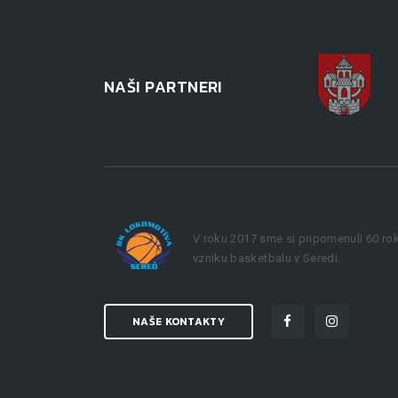
NAŠI PARTNERI
V roku 2017 sme si pripomenuli 60 ro
vzniku basketbalu v Seredi.
NAŠE KONTAKTY