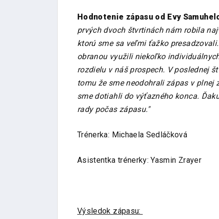
Hodnotenie zápasu od Evy Samuhelo
prvých dvoch štvrtinách nám robila na
ktorú sme sa veľmi ťažko presadzovali.
obranou využili niekoľko individuálny
rozdielu v náš prospech. V poslednej št
tomu že sme neodohrali zápas v plnej 
sme dotiahli do výťazného konca. Ďak
rady počas zápasu."
Trénerka: Michaela Sedláčková
Asistentka trénerky: Yasmin Zrayer
Výsledok zápasu: