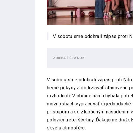
V sobotu sme odohrali zápas proti Ni
ZDIEĽAŤ ČLÁNOK
V sobotu sme odohrali zápas proti Nitre
herné pokyny a dodržiavať stanovené pr
rozhodnutí. V obrane nám chýbala potre
možnostiach vypracovať si jednoduché
prístupom a so zlepšeným nasadením v 
polovici tretej štvrtiny. Ďakujeme druž
skvelú atmosféru.