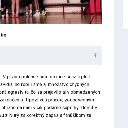
tre.
. V prvom polčase sme sa síce snažili plniť
avidlá, no robili sme aj množstvo chybných
bná agresivita, čo sa prejavilo aj v obmedzených
 zakončenia. Trpezlivou prácou, zodpovedným
obrane sa nám však podarilo súperky zlomiť v
stvu z Nitry za korektný zápas a fanúšikom za