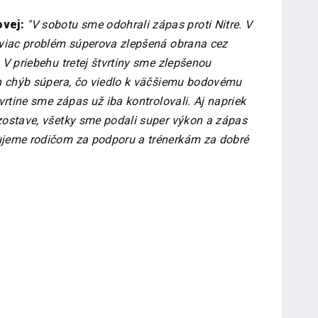
vej:
"V sobotu sme odohrali zápas proti Nitre. V
jviac problém súperova zlepšená obrana cez
 V priebehu tretej štvrtiny sme zlepšenou
ch chýb súpera, čo viedlo k väčšiemu bodovému
vrtine sme zápas už iba kontrolovali. Aj napriek
zostave, všetky sme podali super výkon a zápas
ujeme rodičom za podporu a trénerkám za dobré