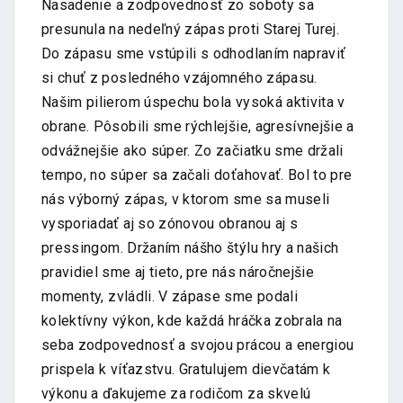
Nasadenie a zodpovednosť zo soboty sa
presunula na nedeľný zápas proti Starej Turej.
Do zápasu sme vstúpili s odhodlaním napraviť
si chuť z posledného vzájomného zápasu.
Našim pilierom úspechu bola vysoká aktivita v
obrane. Pôsobili sme rýchlejšie, agresívnejšie a
odvážnejšie ako súper. Zo začiatku sme držali
tempo, no súper sa začali doťahovať. Bol to pre
nás výborný zápas, v ktorom sme sa museli
vysporiadať aj so zónovou obranou aj s
pressingom. Držaním nášho štýlu hry a našich
pravidiel sme aj tieto, pre nás náročnejšie
momenty, zvládli. V zápase sme podali
kolektívny výkon, kde každá hráčka zobrala na
seba zodpovednosť a svojou prácou a energiou
prispela k víťazstvu. Gratulujem dievčatám k
výkonu a ďakujeme za rodičom za skvelú