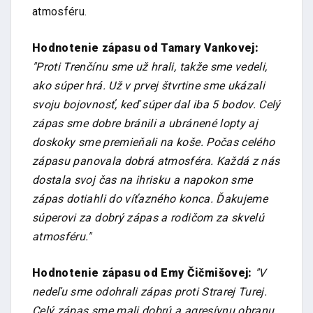
atmosféru.
Hodnotenie zápasu od Tamary Vankovej:
"Proti Trenčínu sme už hrali, takže sme vedeli,
ako súper hrá. Už v prvej štvrtine sme ukázali
svoju bojovnosť, keď súper dal iba 5 bodov. Celý
zápas sme dobre bránili a ubránené lopty aj
doskoky sme premieňali na koše. Počas celého
zápasu panovala dobrá atmosféra. Každá z nás
dostala svoj čas na ihrisku a napokon sme
zápas dotiahli do víťazného konca. Ďakujeme
súperovi za dobrý zápas a rodičom za skvelú
atmosféru."
Hodnotenie zápasu od Emy Čičmišovej:
"V
nedeľu sme odohrali zápas proti Strarej Turej.
Celý zápas sme mali dobrú a agresívnu obranu