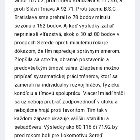
white 107:62, proti Interu Bratislava A 117:46, a
proti Slávii Trnava A 92:71. Proti teamu B.S.C.
Bratislava sme prehrali o 78 bodov minulú
sezónu o 152 bodov. Aj keď výsledky zatiaľ
nepriniesli víťazstvá, skok o 30 až 80 bodov v
prospech Serede oproti minulému roku je
dôkazom, že tím napreduje správnym smerom.
Zlepšila sa streľba, obranné postavenie a
predovšetkým tímová súhra. Zlepšenie možno
pripísať systematickej práci trénerov, ktorí sa
zamerali na individuálny rozvoj hráčov, fyzickú
kondíciu a tímovú spoluprácu. Viacerí mladí hráči
sa už neboja prebrať zodpovednosť v útoku a
nebojácne hrajú proti favoritom. Tím tak v
každom zápase ukazuje väčšiu stabilitu a
sebadôveru. Výsledky ako 80:116 či 71:92 by
pred rokom boli pre Lokomotívu Sereď