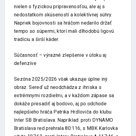
nielen s fyzickou pripravenosťou, ale aj s
nedostatkom skúseností a kolektívnej súhry.
Napriek bojovnosti sa hráčom nedarilo držať
tempo so súpermi, ktorí mali dlhodobú ligovú
tradíciu a širší káder.
Súčasnosť – výrazné zlepšenie v útoku aj
defenzíve
Sezóna 2025/2026 však ukazuje úplne iný
obraz. Sereď už neodchádza z ihriska s
extrémnymi rozdielmi, a v každom zápase sa
dokáže presadiť aj bodovo, aj po odchode
najlepšieho hráča Patrika Hrdloviča do klubu
Inter SB Bratislava. Napríklad: proti DYNAMO
Bratislava red prehrala 80:116, s MBK Karlovka