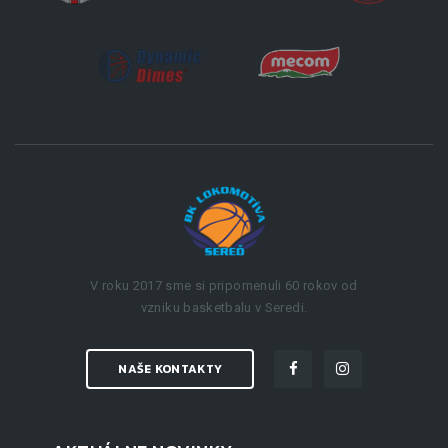
V roku 2017 sme si pripomenuli 60 rokov od
vzniku basketbalu v Seredi.
NAŠE KONTAKTY