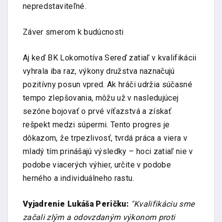
nepredstaviteľné.
Záver smerom k budúcnosti
Aj keď BK Lokomotíva Sereď zatiaľ v kvalifikácii
vyhrala iba raz, výkony družstva naznačujú
pozitívny posun vpred. Ak hráči udržia súčasné
tempo zlepšovania, môžu už v nasledujúcej
sezóne bojovať o prvé víťazstvá a získať
rešpekt medzi súpermi. Tento progres je
dôkazom, že trpezlivosť, tvrdá práca a viera v
mladý tím prinášajú výsledky – hoci zatiaľ nie v
podobe viacerých výhier, určite v podobe
herného a individuálneho rastu.
Vyjadrenie Lukáša Peričku:
"Kvalifikáciu sme
začali zlým a odovzdaným výkonom proti