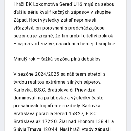
Hráči BK Lokomotíva Sereď U16 majú za sebou
ďalšiu sériu kvalifikačných zápasov v skupine
Západ. Hoci výsledky zatiaľ nepriniesli
víťazstvá, pri porovnaní s predchádzajúcou
sezónou je zrejmé, že tím urobil citeľný pokrok
– najmä v ofenzíve, nasadení a hernej disciplíne.
Minulý rok – ťažká sezóna plná debaklov
V sezóne 2024/2025 sa náš team stretol s
tvrdou realitou extrémne silných súperov.
Karlovka, B.S.C. Bratislava či Prievidza
dominovali na palubovke a výsledky často
presahovali trojciferné rozdiely. Karlovka
Bratislava porazila Sereď 158:27, B.S.C.
Bratislava až 172:20, Žiar nad Hronom 138:41 a
Slávia Trnava 120:44. Naši hráči vtedy zápasil