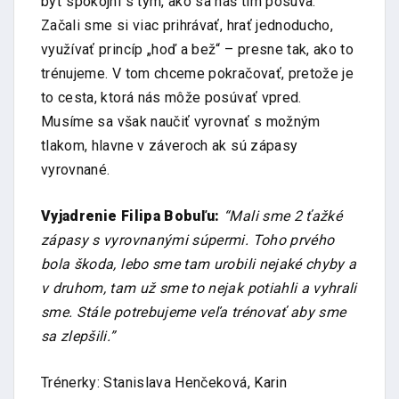
byť spokojní s tým, ako sa náš tím posúva.
Začali sme si viac prihrávať, hrať jednoducho,
využívať princíp „hoď a bež“ – presne tak, ako to
trénujeme. V tom chceme pokračovať, pretože je
to cesta, ktorá nás môže posúvať vpred.
Musíme sa však naučiť vyrovnať s možným
tlakom, hlavne v záveroch ak sú zápasy
vyrovnané.
Vyjadrenie Filipa Bobuľu:
“Mali sme 2 ťažké
zápasy s vyrovnanými súpermi. Toho prvého
bola škoda, lebo sme tam urobili nejaké chyby a
v druhom, tam už sme to nejak potiahli a vyhrali
sme. Stále potrebujeme veľa trénovať aby sme
sa zlepšili.”
Trénerky: Stanislava Henčeková, Karin