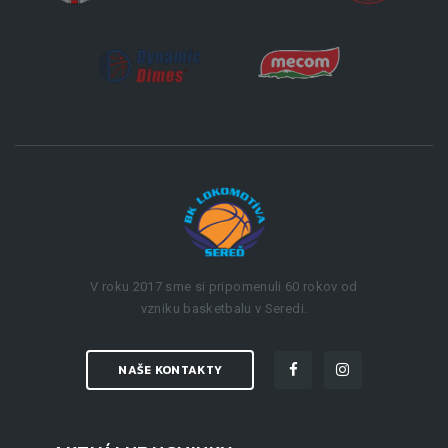
V roku 2017 sme si pripomenuli 60 rokov od
vzniku basketbalu v Seredi.
NAŠE KONTAKTY