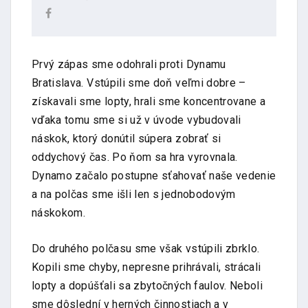
Prvý zápas sme odohrali proti Dynamu
Bratislava. Vstúpili sme doň veľmi dobre –
získavali sme lopty, hrali sme koncentrovane a
vďaka tomu sme si už v úvode vybudovali
náskok, ktorý donútil súpera zobrať si
oddychový čas. Po ňom sa hra vyrovnala.
Dynamo začalo postupne sťahovať naše vedenie
a na polčas sme išli len s jednobodovým
náskokom.
Do druhého polčasu sme však vstúpili zbrklo.
Kopili sme chyby, nepresne prihrávali, strácali
lopty a dopúšťali sa zbytočných faulov. Neboli
sme dôslední v herných činnostiach a v