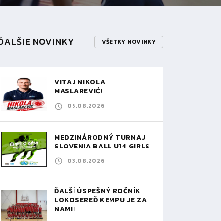
ĎALŠIE NOVINKY
VŠETKY NOVINKY
VITAJ NIKOLA
MASLAREVIĆ!
05.08.2026
MEDZINÁRODNÝ TURNAJ
SLOVENIA BALL U14 GIRLS
03.08.2026
ĎALŠÍ ÚSPEŠNÝ ROČNÍK
LOKOSEREĎ KEMPU JE ZA
NAMI!