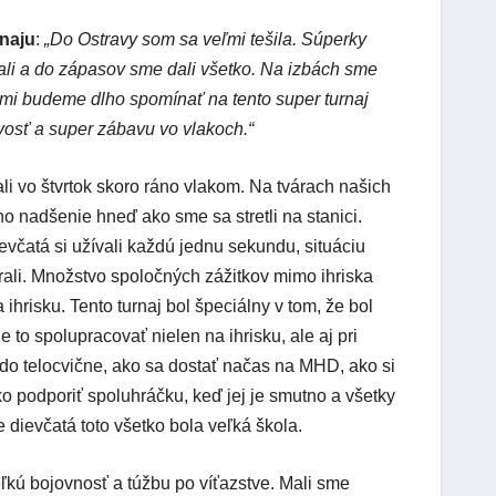
naju
:
„Do Ostravy som sa veľmi tešila. Súperky
ali a do zápasov sme dali všetko. Na izbách sme
mi budeme dlho spomínať na tento super turnaj
vosť a super zábavu vo vlakoch.“
li vo štvrtok skoro ráno vlakom. Na tvárach našich
no nadšenie hneď ako sme sa stretli na stanici.
ievčatá si užívali každú jednu sekundu, situáciu
rali. Množstvo spoločných zážitkov mimo ihriska
 ihrisku. Tento turnaj bol špeciálny v tom, že bol
 to spolupracovať nielen na ihrisku, ale aj pri
 do telocvične, ako sa dostať načas na MHD, ako si
o podporiť spoluhráčku, keď jej je smutno a všetky
 dievčatá toto všetko bola veľká škola.
ľkú bojovnosť a túžbu po víťazstve. Mali sme