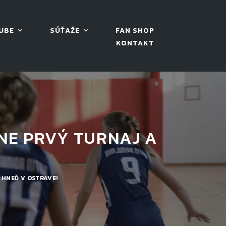
UBE
SÚŤAŽE
FAN SHOP
KONTAKT
LNE PRVÝ TURNAJ A
 HNEĎ V OSTRAVE!