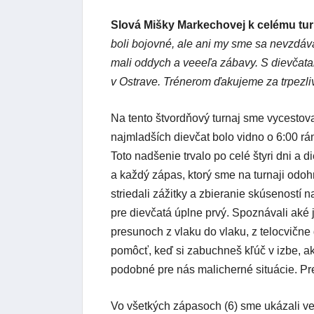
Slová Mišky Markechovej k celému tur
boli bojovné, ale ani my sme sa nevzdáv
mali oddych a veeeľa zábavy. S dievčata
v Ostrave. Trénerom ďakujeme za trpezli
Na tento štvordňový turnaj sme vycestova
najmladších dievčat bolo vidno o 6:00 rá
Toto nadšenie trvalo po celé štyri dni a d
a každý zápas, ktorý sme na turnaji odoh
striedali zážitky a zbieranie skúseností na
pre dievčatá úplne prvý. Spoznávali aké je
presunoch z vlaku do vlaku, z telocvične
pomôcť, keď si zabuchneš kľúč v izbe, ak
podobné pre nás malicherné situácie. Pre
Vo všetkých zápasoch (6) sme ukázali ve