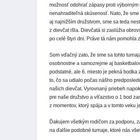
možnosť odohrať zápasy proti výborným d
nenahraditeľná skúsenosť. Nato, že sme 
aj najnižším družstvom, sme sa teda nest
z dievčat išla. Dievčatá si zaslúžia obro
po celé štyri dni. Práve tá nám pomohla 
Som vďačný zato, že sme sa tohto turnaj
osobnostne a samozrejme aj basketbalovo
podstatné, ale 6. miesto je pekná bodka
to, čo sa udialo počas nášho predposled
našich dievčat. Vyrovnaný priebeh napoko
pre naše družstvo a víťazstvo o 1 bod za
z momentov, ktorý spája a v tomto veku je
Ďakujem všetkým rodičom za podporu, za 
na ďalšie podobné turnaje, ktoré nás vš