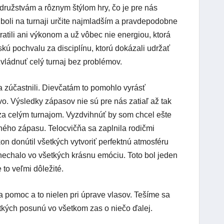
ružstvám a rôznym štýlom hry, čo je pre nás
boli na turnaji určite najmladším a pravdepodobne
ratili ani výkonom a už vôbec nie energiou, ktorá
vskú pochvalu za disciplínu, ktorú dokázali udržať
zvládnuť celý turnaj bez problémov.
a zúčastnili. Dievčatám to pomohlo vyrásť
. Výsledky zápasov nie sú pre nás zatiaľ až tak
 za celým turnajom. Vyzdvihnúť by som chcel ešte
ného zápasu. Telocvičňa sa zaplnila rodičmi
n donútil všetkých vytvoriť perfektnú atmosféru
nechalo vo všetkých krásnu emóciu. Toto bol jeden
 to veľmi dôležité.
pomoc a to nielen pri úprave vlasov.
Tešíme sa
etkých posunú vo všetkom zas o niečo ďalej.