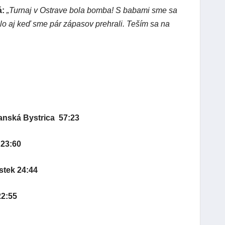
á:
„Turnaj v Ostrave bola bomba! S babami sme sa
eselo aj keď sme pár zápasov prehrali. Teším sa na
anská Bystrica 57:23
23:60
stek 24:44
22:55