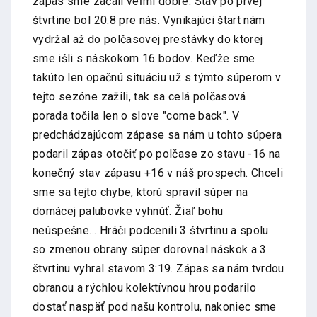
zápas sme začali veľmi dobre. Stav po prvej
štvrtine bol 20:8 pre nás. Vynikajúci štart nám
vydržal až do polčasovej prestávky do ktorej
sme išli s náskokom 16 bodov. Keďže sme
takúto len opačnú situáciu už s týmto súperom v
tejto sezóne zažili, tak sa celá polčasová
porada točila len o slove "come back". V
predchádzajúcom zápase sa nám u tohto súpera
podaril zápas otočiť po polčase zo stavu -16 na
konečný stav zápasu +16 v náš prospech. Chceli
sme sa tejto chybe, ktorú spravil súper na
domácej palubovke vyhnúť. Žiaľ bohu
neúspešne… Hráči podcenili 3 štvrtinu a spolu
so zmenou obrany súper dorovnal náskok a 3
štvrtinu vyhral stavom 3:19. Zápas sa nám tvrdou
obranou a rýchlou kolektívnou hrou podarilo
dostať naspäť pod našu kontrolu, nakoniec sme