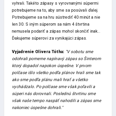
vyhrali. Takéto zápasy s vyrovnanými súpermi
potrebujeme na to, aby sme sa posúvali ďalej.
Potrebujeme sa na hru sústrediť 40 minút a nie
len 30. S iným súperom sa nám 4 štvrtina
nemusela podariť a zápas mohol skončiť inak...
Ďakujeme súperovi za vynikajúci zápas.
Vyjadrenie Olivera Tótha:
"V sobotu sme
odohrali pomerne napínavý zápas so Šinterom
ktorý dopadol napokon úspešne. V prvom
polčase išlo všetko podľa plánov hrali sme tak
ako sme podľa plánu mali hrať a všetko
vychádzalo. Po polčase sme však poľavili a
súperi nás dorovnali. Poslednú štvrtinu sme
však naše tempo naspäť nahodili a zápas sme
nakoniec úspešne dohrali."