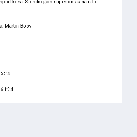
 spod koša. So silnejším súperom sa nám to
á, Martin Bosý
 55:4
 61:24