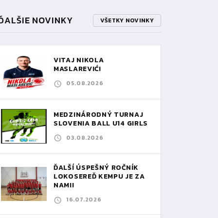
ĎALŠIE NOVINKY
VŠETKY NOVINKY
VITAJ NIKOLA
MASLAREVIĆ!
05.08.2026
MEDZINÁRODNÝ TURNAJ
SLOVENIA BALL U14 GIRLS
03.08.2026
ĎALŠÍ ÚSPEŠNÝ ROČNÍK
LOKOSEREĎ KEMPU JE ZA
NAMI!
16.07.2026