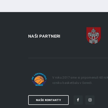
NAŠI PARTNERI
V roku 2017 sme si pripomenuli 60 ro
vzniku basketbalu v Seredi.
NAŠE KONTAKTY