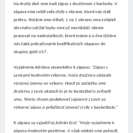
Na druhý deň sme mali zápas s družstvom z Karlovky. V
zápase sme robili veľa chýb v obrane, ktoré nás stáli
prehru. Rotácie sme stíhali, 1 na 1 obranu sme zvládali
ale snahu udržať loptu sme už nezvládali. Ideme
pracovať na nedostatkoch, ktoré máme a o dva týždne
nás čaká pokračovanie kvalifikačných zápasov do
skupiny gold U17.
Vyjadrenie Adriána Jasenského k zápasu:
“Zápas s
Levicami hodnotím výborne. Naše družstvo ukázalo
výraznú zmenu vo výkone. Hneď zo začiatku sme
družstvu z Levíc ukázali čo je to basketbal a zvíťazili
sme. Týmto chcem poďakovať súperovi z Levíc za
výborný zápas a príležitosť zmerať si sily v basketbale.”
K zápasu sa vyjadril aj Adrián Ecsi
: ”Moje vyjadrenie k
zápasu hodnotím pozitívne. A však niekde sme poľavili,