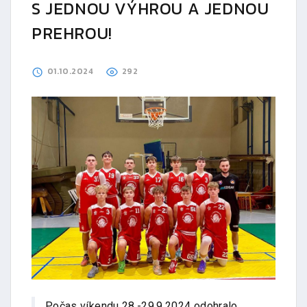
S JEDNOU VÝHROU A JEDNOU
PREHROU!
01.10.2024
292
Počas víkendu 28.-29.9.2024 odohralo