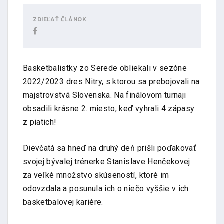
ZDIEĽAŤ ČLÁNOK
Basketbalistky zo Serede obliekali v sezóne
2022/2023 dres Nitry, s ktorou sa prebojovali na
majstrovstvá Slovenska. Na finálovom turnaji
obsadili krásne 2. miesto, keď vyhrali 4 zápasy
z piatich!
Dievčatá sa hneď na druhý deň prišli poďakovať
svojej bývalej trénerke Stanislave Henčekovej
za veľké množstvo skúseností, ktoré im
odovzdala a posunula ich o niečo vyššie v ich
basketbalovej kariére.