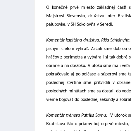
O konečné prvé miesto základnej časti s
Majstrovi Slovenska, družstvu Inter Brati
palubovke, v ŠH Sokolovňa v Seredi.
Komentár kapitána družstva, Riša Sárkányho
jasným cieľom vyhrať. Začali sme dobrou ob
hráčov z perimetra a vytvárali si tak dobré s
obrane a na doskoku. V útoku sme mali veľa
pokračovalo aj po polčase a súperovi sme ta
poslednej štvrtine sme pritvrdili v obrane
posledných minútach sme sa dostali do veden
vieme bojovať do poslednej sekundy a zobrali
Komentár trénera Patrika Sarnu
: "V utorok 
Bratislava išlo o priamy boj o prvé miesto,