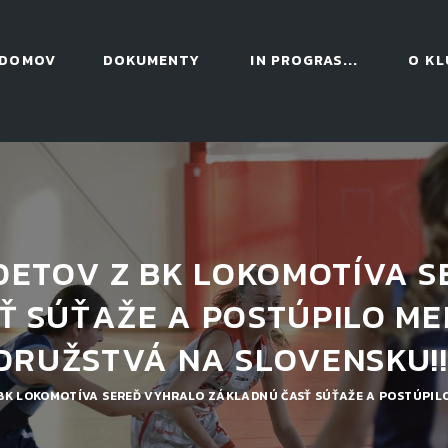
DOMOV
DOKUMENTY
IN PROGRAS...
O KL
ETOV Z BK LOKOMOTÍVA 
 SÚŤAŽE A POSTÚPILO MED
DRUŽSTVÁ NA SLOVENSKU!!
K LOKOMOTÍVA SEREĎ VYHRALO ZÁKLADNÚ ČASŤ SÚŤAŽE A POSTÚPILO 