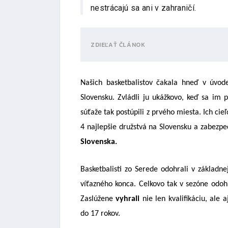
nestrácajú sa ani v zahraničí.
ZDIEĽAŤ ČLÁNOK
Našich basketbalistov čakala hneď v úvode
Slovensku. Zvládli ju ukážkovo, keď sa im 
súťaže tak postúpili z prvého miesta. Ich ci
4 najlepšie družstvá na Slovensku a zabezpeč
Slovenska.
Basketbalisti zo Serede odohrali v základne
víťazného konca. Celkovo tak v sezóne odohr
Zaslúžene
vyhrali
nie len kvalifikáciu, ale 
do 17 rokov.