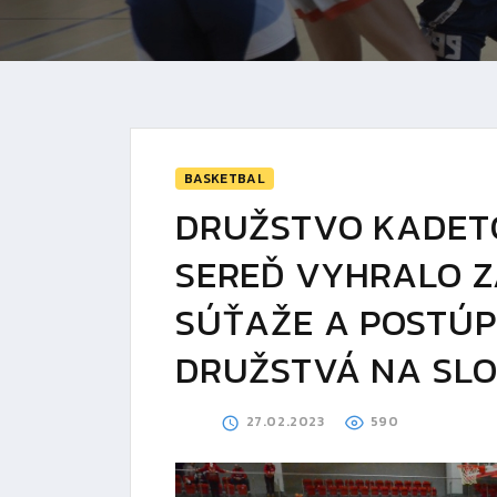
BASKETBAL
DRUŽSTVO KADET
SEREĎ VYHRALO 
SÚŤAŽE A POSTÚPI
DRUŽSTVÁ NA SLO
27.02.2023
590