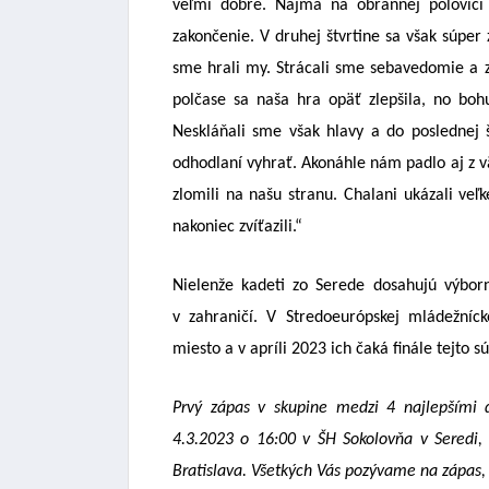
veľmi dobre. Najmä na obrannej polovici
zakončenie. V druhej štvrtine sa však súper
sme hrali my. Strácali sme sebavedomie a 
polčase sa naša hra opäť zlepšila, no bo
Neskláňali sme však hlavy a do poslednej š
odhodlaní vyhrať. Akonáhle nám padlo aj z vä
zlomili na našu stranu. Chalani ukázali v
nakoniec zvíťazili.“
Nielenže kadeti zo Serede dosahujú výborné
v zahraničí. V Stredoeurópskej mládežnícke
miesto a v apríli 2023 ich čaká finále tejto s
Prvý zápas v skupine medzi 4 najlepšími d
4.3.2023 o 16:00 v ŠH Sokolovňa v Seredi, 
Bratislava. Všetkých Vás pozývame na zápas,