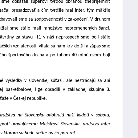
 sme dokázali súperovi tvrdou obranou znepríjemniť
 začal presadzovať a čím tvrdšie hral Inter, tým mäkšie
zbavovali sme sa zodpovednosti v zakončení. V druhom
hužiaľ sme stále mali množstvo nepremenených šancí.
tvrtiny za stavu -11 v náš neprospech sme boli stále
čších vzdialeností, vliala sa nám krv do žíl a zápas sme
eľkého športového ducha a po tuhom 40 minútovom boji
 výsledky v slovenskej súťaži, ale nestrácajú sa ani
j basketbalovej lige obsadili v základnej skupine 3.
úťaže v Českej republike.
ružstva na Slovensku odohrajú naši kadeti v sobotu,
proti úradujúcemu Majstrovi Slovenska, družstvu Inter
 v ktorom sa bude určite na čo pozerať.