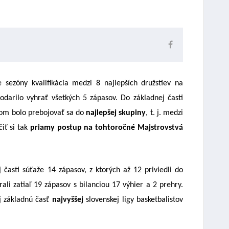
 sezóny kvalifikácia medzi 8 najlepších družstiev na
podarilo vyhrať všetkých 5 zápasov. Do základnej časti
eľom bolo prebojovať sa do
najlepšej skupiny
, t. j. medzi
iť si tak
priamy postup na tohtoročné Majstrovstvá
j časti súťaže 14 zápasov, z ktorých až 12 priviedli do
ali zatiaľ 19 zápasov s bilanciou 17 výhier a 2 prehry.
aj základnú časť
najvyššej
slovenskej ligy basketbalistov