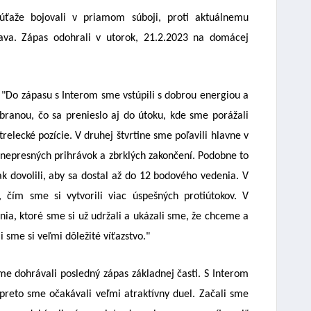
úťaže bojovali v priamom súboji, proti aktuálnemu
slava. Zápas odohrali v utorok, 21.2.2023 na domácej
: "Do zápasu s Interom sme vstúpili s dobrou energiou a
ranou, čo sa prenieslo aj do útoku, kde sme porážali
trelecké pozície. V druhej štvrtine sme poľavili hlavne v
 nepresných prihrávok a zbrklých zakončení. Podobne to
k dovolili, aby sa dostal až do 12 bodového vedenia. V
, čím sme si vytvorili viac úspešných protiútokov. V
ia, ktoré sme si už udržali a ukázali sme, že chceme a
 sme si veľmi dôležité víťazstvo."
sme dohrávali posledný zápas základnej časti. S Interom
 preto sme očakávali veľmi atraktívny duel. Začali sme