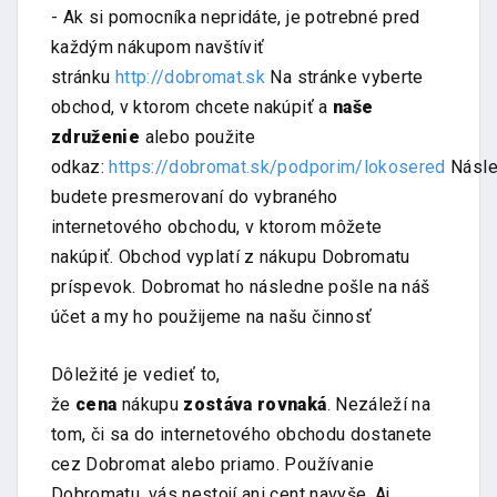
- Ak si pomocníka nepridáte, je potrebné pred
každým nákupom navštíviť
stránku
http://dobromat.sk
Na stránke vyberte
obchod, v ktorom chcete nakúpiť a
naše
združenie
alebo použite
odkaz:
https://dobromat.sk/podporim/lokosered
Násl
budete presmerovaní do vybraného
internetového obchodu, v ktorom môžete
nakúpiť. Obchod vyplatí z nákupu Dobromatu
príspevok. Dobromat ho následne pošle na náš
účet a my ho použijeme na našu činnosť
Dôležité je vedieť to,
že
cena
nákupu
zostáva
rovnaká
. Nezáleží na
tom, či sa do internetového obchodu dostanete
cez Dobromat alebo priamo. Používanie
Dobromatu, vás nestojí ani cent navyše. Aj