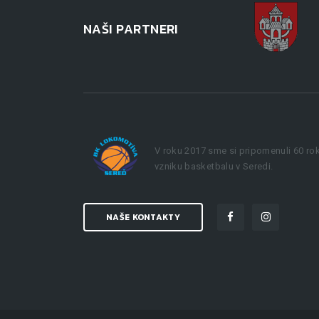
NAŠI PARTNERI
V roku 2017 sme si pripomenuli 60 ro
vzniku basketbalu v Seredi.
NAŠE KONTAKTY