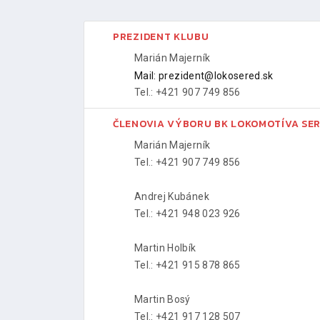
PREZIDENT KLUBU
Marián Majerník
Mail: prezident@lokosered.sk
Tel.: +421 907 749 856
ČLENOVIA VÝBORU BK LOKOMOTÍVA SE
Marián Majerník
Tel.: +421 907 749 856
Andrej Kubánek
Tel.: +421 948 023 926
Martin Holbík
Tel.: +421 915 878 865
Martin Bosý
Tel.: +421 917 128 507