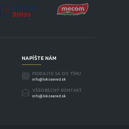
NAPÍŠTE NÁM
PRIDAJTE SA DO TÍMU
info@lokosered.sk
VŠEOBECNÝ KONTAKT
info@lokosered.sk